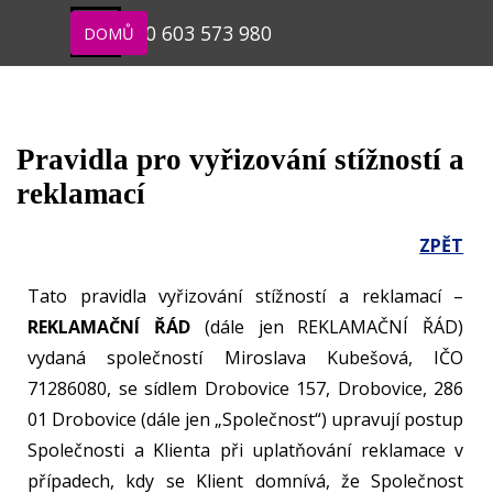
Přejít na obsah
Přeskočit menu
tel. +420 603 573 980
DOMŮ
Pravidla pro vyřizování stížností a 
reklamací
ZPĚT
Tato pravidla vyřizování stížností a reklamací –
REKLAMAČNÍ ŘÁD
(dále jen REKLAMAČNÍ ŘÁD)
vydaná společností Miroslava Kubešová, IČO
71286080, se sídlem Drobovice 157, Drobovice, 286
01 Drobovice (dále jen „Společnost“) upravují postup
Společnosti a Klienta při uplatňování reklamace v
případech, kdy se Klient domnívá, že Společnost