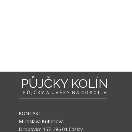
PŮJČKY KOLÍN
P Ů J Č K Y A Ú V Ě R Y N A C O K O L I V
Přeskočit menu
KONTAKT
Miroslava Kubešová
Drobovice 157, 286 01 Čáslav