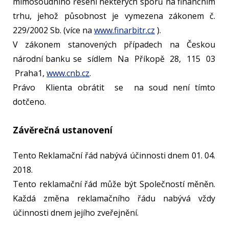
mimosoudního řešení některých sporů na finančním
trhu, jehož působnost je vymezena zákonem č.
229/2002 Sb. (více na
www.finarbitr.cz
).
V zákonem stanovených případech na Českou
národní banku se sídlem Na Příkopě 28, 115 03
Praha1,
www.cnb.cz
.
Právo Klienta obrátit se na soud není tímto
dotčeno.
Závěrečná ustanovení
Tento Reklamační řád nabývá účinnosti dnem 01. 04.
2018.
Tento reklamační řád může být Společností měněn.
Každá změna reklamačního řádu nabývá vždy
účinnosti dnem jejího zveřejnění.